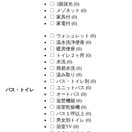
3面採光
(0)
メゾネット
(0)
家具付
(0)
家電付
(0)
ウォシュレット
(0)
温水洗浄便座
(0)
暖房便座
(0)
トイレ２ヶ所
(0)
水洗
(0)
簡易水洗
(0)
汲み取り
(0)
バス・トイレ別
(0)
ユニットバス
(0)
バス・トイレ
オートバス
(0)
追焚機能
(0)
浴室乾燥機
(0)
バス１坪以上
(0)
男女別トイレ
(0)
浴室TV
(0)