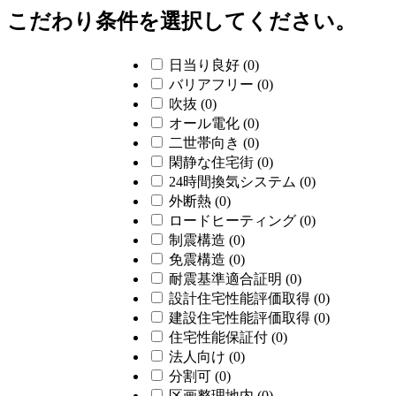
こだわり条件を選択してください。
日当り良好
(0)
バリアフリー
(0)
吹抜
(0)
オール電化
(0)
二世帯向き
(0)
閑静な住宅街
(0)
24時間換気システム
(0)
外断熱
(0)
ロードヒーティング
(0)
制震構造
(0)
免震構造
(0)
耐震基準適合証明
(0)
設計住宅性能評価取得
(0)
建設住宅性能評価取得
(0)
住宅性能保証付
(0)
法人向け
(0)
分割可
(0)
区画整理地内
(0)