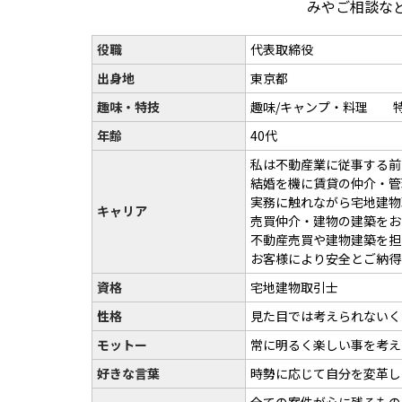
みやご相談など
役職
代表取締役
出身地
東京都
趣味・特技
趣味/キャンプ・料理 特
年齢
40代
私は不動産業に従事する前
結婚を機に賃貸の仲介・管
実務に触れながら宅地建物
キャリア
売買仲介・建物の建築をお
不動産売買や建物建築を担
お客様により安全とご納得い
資格
宅地建物取引士
性格
見た目では考えられないく
モットー
常に明るく楽しい事を考え
好きな言葉
時勢に応じて自分を変革し