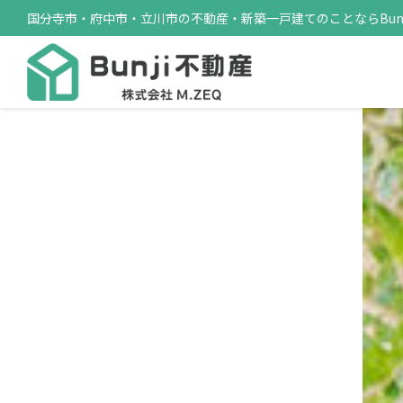
国分寺市・府中市・立川市の不動産・新築一戸建てのことならBunj