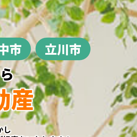
中市
立川市
なら
不動産
かし