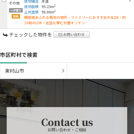
建物構造
木造
2
建物面積
95.23m
一戸建て
2
土地面積
96.00m
新築
開放感あふれる角地の物件・ファミリーにおすすめの4LDK・約
16帖のLDK・会話も弾む対面キッチン…
チェックした物件を
お問い合わせ
市区町村で検索
東村山市
Contact us
お問い合わせ・ご相談