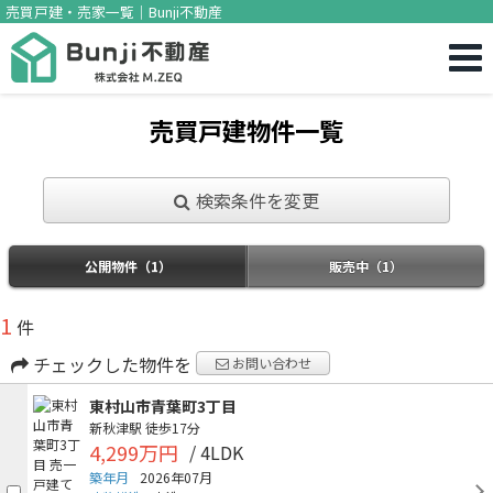
売買戸建・売家一覧｜Bunji不動産
売買戸建物件一覧
検索条件を変更
公開物件（1）
販売中（1）
1
件
チェックした物件を
お問い合わせ
東村山市青葉町3丁目
新秋津駅
徒歩17分
4,299万円
/ 4LDK
築年月
2026年07月