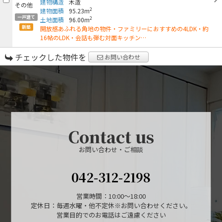
建物構造
木造
2
建物面積
95.23m
一戸建て
2
土地面積
96.00m
新築
開放感あふれる角地の物件・ファミリーにおすすめの4LDK・約
16帖のLDK・会話も弾む対面キッチン…
チェックした物件を
お問い合わせ
Contact us
お問い合わせ・ご相談
042-312-2198
営業時間：10:00～18:00
定休日：毎週水曜・他不定休※お問い合わせください。
営業目的でのお電話はご遠慮ください