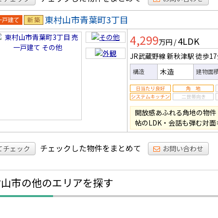
東村山市青葉町3丁目
一戸建
新築
4,299
4LDK
万円
/
JR武蔵野線 新秋津駅
徒歩1
木造
構造
建物面
開放感あふれる角地の物件・
帖のLDK・会話も弾む対
チェックした物件をまとめて
てチェック
お問い合わせ
村山市の他のエリアを探す