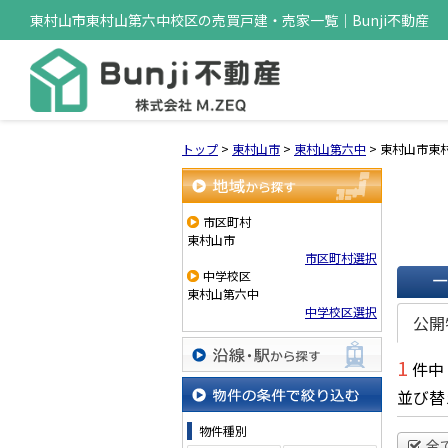
東村山市東村山第六中校区の売買戸建・売家一覧｜Bunji不動産
トップ
>
東村山市
>
東村山第六中
>
東村山市東
地域から探す
市区町村
東村山市
市区町村選択
中学校区
東村山第六中
一覧で
中学校区選択
公開
1
件中
沿線・駅から探す
並び替
物件の条件で絞り込む
物件種別
全