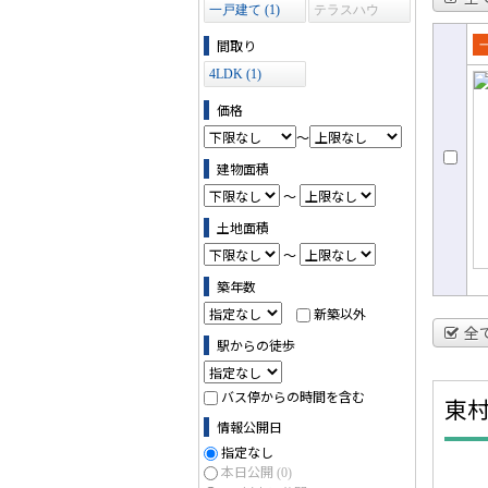
一戸建て (1)
テラスハウ
ス (0)
間取り
売
4LDK (1)
て
価格
～
建物面積
～
土地面積
～
築年数
新築以外
全
駅からの徒歩
バス停からの時間を含む
東
情報公開日
指定なし
本日公開
(0)