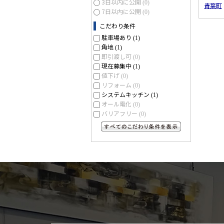
3日以内に公開
(0)
青葉町
7日以内に公開
(0)
こだわり条件
駐車場あり
(1)
角地
(1)
即引渡し可
(0)
現在募集中
(1)
値下げ
(0)
リフォーム
(0)
システムキッチン
(1)
オール電化
(0)
バリアフリー
(0)
すべてのこだわり条件を見る