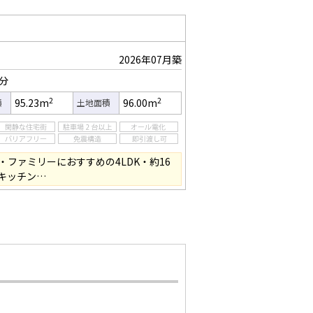
2026年07月築
7分
2
2
95.23m
96.00m
積
土地面積
ファミリーにおすすめの4LDK・約16
面キッチン…